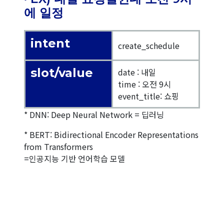
에 일정
intent
create_schedule
slot/value
date : 내일
time : 오전 9시
event_title: 쇼핑
* DNN: Deep Neural Network = 딥러닝
* BERT: Bidirectional Encoder Representations
from Transformers
=인공지능 기반 언어학습 모델